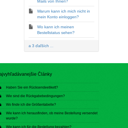
Mails von Ihnen?
Warum kann ich mich nicht in
mein Konto einloggen?
Wo kann ich meinen
Bestellstatus sehen?
a 3 ďaľších ...
ajvyhľadávanejšie Články
Haben Sie ein Rücksendeetikett?
Wie sind die Rückgabebedingungen?
Wo finde ich die Größentabelle?
Wie kann ich herausfinden, ob meine Bestellung versendet
wurde?
Wie kann ich für die Bestellung bezahlen?