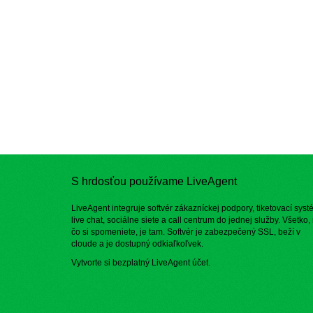
S hrdosťou používame LiveAgent
LiveAgent integruje softvér zákazníckej podpory, tiketovací syst
live chat, sociálne siete a call centrum do jednej služby. Všetko,
čo si spomeniete, je tam. Softvér je zabezpečený SSL, beží v
cloude a je dostupný odkiaľkoľvek.
Vytvorte si bezplatný
LiveAgent účet
.