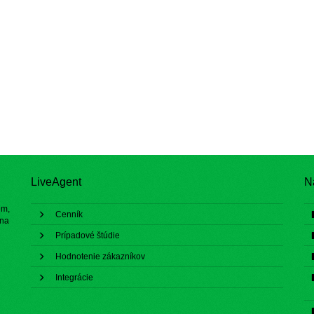
LiveAgent
N
ém,
Cenník
 na
Prípadové štúdie
Hodnotenie zákazníkov
Integrácie